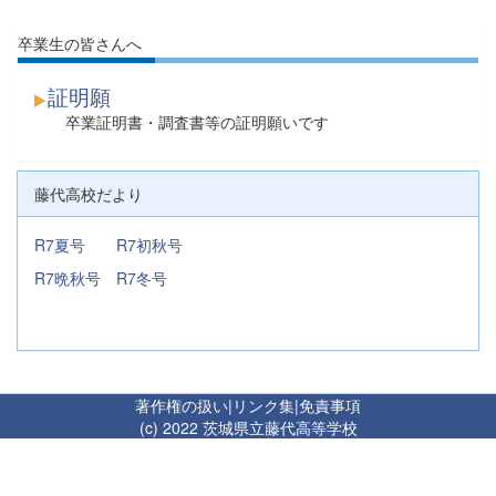
卒業生の皆さんへ
証明願
卒業証明書・調査書等の証明願いです
藤代高校だより
R7夏号
R7初秋号
R7晩秋号
R7冬号
著作権の扱い
|
リンク集
|
免責事項
(c) 2022 茨城県立藤代高等学校